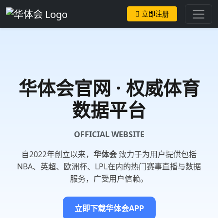
立即注册
华体会
官网 · 权威体育
数据平台
OFFICIAL WEBSITE
自2022年创立以来，
华体会
致力于为用户提供包括
NBA、英超、欧洲杯、LPL在内的热门赛事直播与数据
服务，广受用户信赖。
立即下载华体会APP