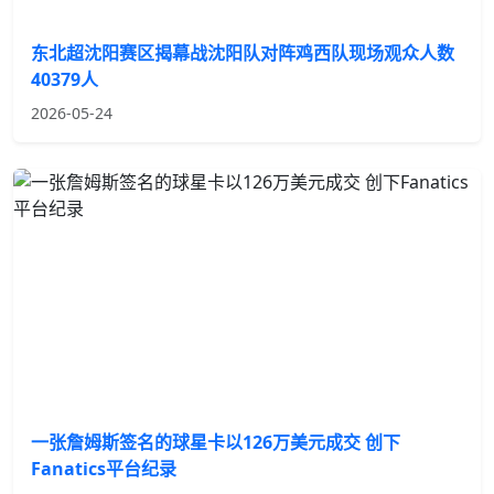
东北超沈阳赛区揭幕战沈阳队对阵鸡西队现场观众人数
40379人
2026-05-24
一张詹姆斯签名的球星卡以126万美元成交 创下
Fanatics平台纪录