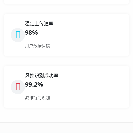
稳定上传速率
98%
用户数据反馈
风控识别成功率
99.2%
欺诈行为识别