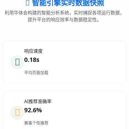
智能引擎实时数据快照
利用华体会构建的智能分析系统，实时捕捉各项运行数据，
提升平台的响应效率与数据稳定性。
响应速度
0.18s
平均页面加载
AI推荐准确率
92.6%
赛事个性推荐