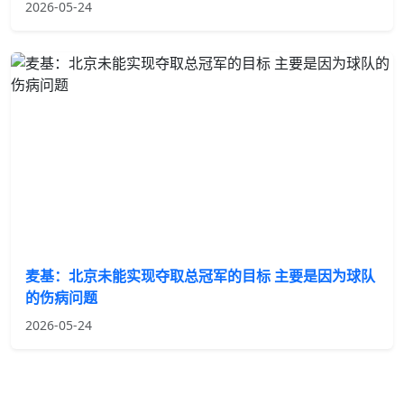
2026-05-24
麦基：北京未能实现夺取总冠军的目标 主要是因为球队
的伤病问题
2026-05-24