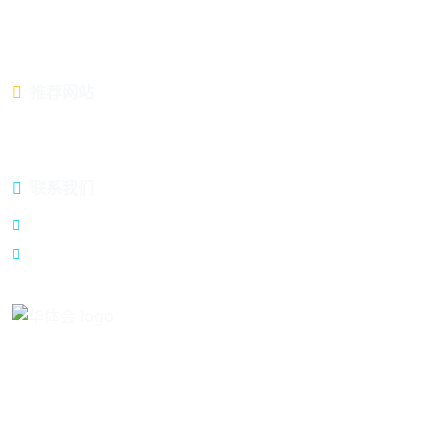
推荐网站
nyszglc.com
联系我们
400-6814928
support@gdzcb520.com
华体会
【华体会 HTH SPORTS 全球移动端海外直营中心】华体会体育官网
同步提供2026美加墨世界杯专版APP下载、手机版直播地址。官方独
家认证通道，支持USDT大额提款秒到账。全球华人首选体育正规大
厂，安全稳定，立即体验！