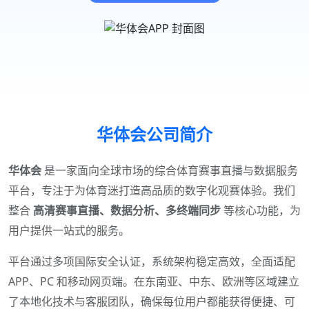
华体会公司简介
华体会
是一家面向全球市场的综合体育赛事直播与数据服务
平台，专注于为体育迷打造高品质的数字化观赛体验。我们
整合
高清赛事直播、数据分析、多终端同步
等核心功能，为
用户提供一站式的服务。
平台通过多项国际安全认证，系统架构稳定高效，全面适配
APP、PC 和移动网页端。在东南亚、中东、欧洲等区域建立
了本地化技术与客服团队，确保每位用户都能获得便捷、可