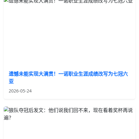
遗憾未能实现大满贯！一诺职业生涯成绩改写为七冠六
亚
2026-05-24